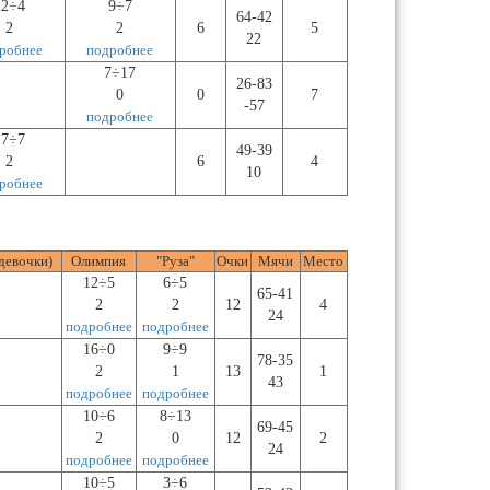
22÷4
9÷7
64-42
2
2
6
5
22
робнее
подробнее
7÷17
26-83
0
0
7
-57
подробнее
17÷7
49-39
2
6
4
10
робнее
девочки)
Олимпия
"Руза"
Очки
Мячи
Место
12÷5
6÷5
65-41
2
2
12
4
24
подробнее
подробнее
16÷0
9÷9
78-35
2
1
13
1
43
подробнее
подробнее
10÷6
8÷13
69-45
2
0
12
2
24
подробнее
подробнее
10÷5
3÷6