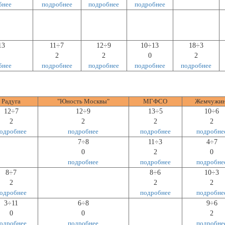
бнее
подробнее
подробнее
подробнее
13
11÷7
12÷9
10÷13
18÷3
2
2
0
2
бнее
подробнее
подробнее
подробнее
подробнее
Радуга
"Юность Москвы"
МГФСО
Жемчужин
12÷7
12÷9
13÷5
10÷6
2
2
2
2
одробнее
подробнее
подробнее
подробне
7÷8
11÷3
4÷7
0
2
0
подробнее
подробнее
подробне
8÷7
8÷6
10÷3
2
2
2
одробнее
подробнее
подробне
3÷11
6÷8
9÷6
0
0
2
одробнее
подробнее
подробне