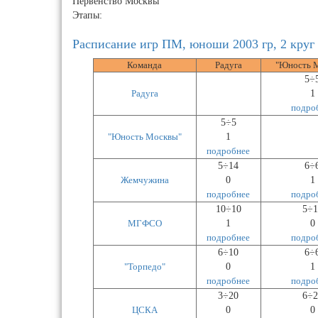
Первенство Москвы
Этапы:
Расписание игр ПМ, юноши 2003 гр, 2 круг
Команда
Радуга
"Юность 
5÷
Радуга
1
подро
5÷5
"Юность Москвы"
1
подробнее
5÷14
6÷
Жемчужина
0
1
подробнее
подро
10÷10
5÷1
МГФСО
1
0
подробнее
подро
6÷10
6÷
"Торпедо"
0
1
подробнее
подро
3÷20
6÷2
ЦСКА
0
0