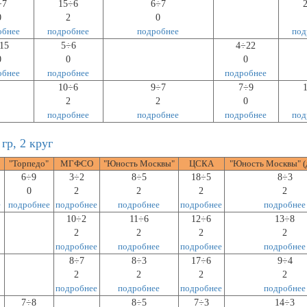
÷7
15÷6
6÷7
0
2
0
обнее
подробнее
подробнее
под
15
5÷6
4÷22
0
0
0
обнее
подробнее
подробнее
10÷6
9÷7
7÷9
2
2
0
подробнее
подробнее
подробнее
под
гр, 2 круг
"Торпедо"
МГФСО
"Юность Москвы"
ЦСКА
"Юность Москвы" (
6÷9
3÷2
8÷5
18÷5
8÷3
0
2
2
2
2
е
подробнее
подробнее
подробнее
подробнее
подробнее
10÷2
11÷6
12÷6
13÷8
2
2
2
2
подробнее
подробнее
подробнее
подробнее
8÷7
8÷3
17÷6
9÷4
2
2
2
2
подробнее
подробнее
подробнее
подробнее
7÷8
8÷5
7÷3
14÷3