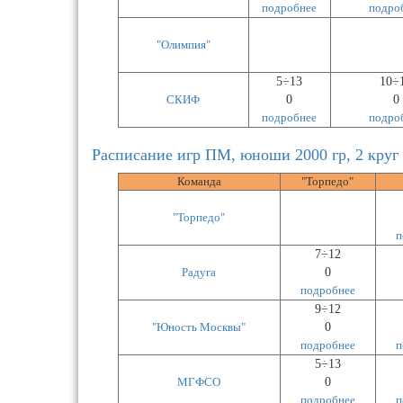
подробнее
подро
"Олимпия"
5÷13
10÷
СКИФ
0
0
подробнее
подро
Расписание игр ПМ, юноши 2000 гр, 2 круг
Команда
"Торпедо"
"Торпедо"
п
7÷12
Радуга
0
подробнее
9÷12
"Юность Москвы"
0
подробнее
п
5÷13
МГФСО
0
подробнее
п