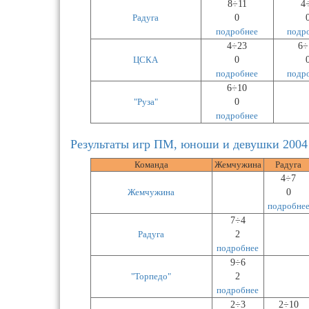
8÷11
4
Радуга
0
подробнее
подр
4÷23
6÷
ЦСКА
0
подробнее
подр
6÷10
"Руза"
0
подробнее
Результаты игр ПМ, юноши и девушки 2004 
Команда
Жемчужина
Радуга
4÷7
Жемчужина
0
подробне
7÷4
Радуга
2
подробнее
9÷6
"Торпедо"
2
подробнее
2÷3
2÷10