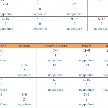
7÷4
3÷10
6÷9
2
0
0
одробнее
подробнее
подробнее
6÷15
7÷16
9÷22
5÷12
0
0
0
0
одробнее
подробнее
подробнее
подробне
ФСО
"Торпедо"
"Юность Москвы"
Радуга
Ц
÷8
7÷7
11÷8
0
1
2
обнее
подробнее
подробнее
под
8÷5
6÷9
7÷4
2
0
2
подробнее
подробнее
подробнее
под
÷8
6÷9
6÷15
0
0
0
обнее
подробнее
подробнее
под
÷6
9÷6
7÷6
2
2
2
обнее
подробнее
подробнее