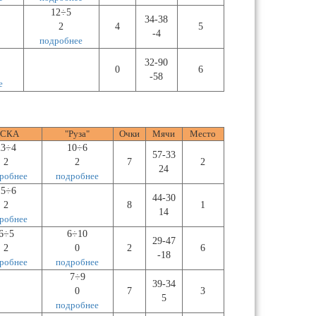
12÷5
34-38
2
4
5
-4
подробнее
32-90
0
6
-58
е
СКА
"Руза"
Очки
Мячи
Место
23÷4
10÷6
57-33
2
2
7
2
24
робнее
подробнее
15÷6
44-30
2
8
1
14
робнее
6÷5
6÷10
29-47
2
0
2
6
-18
робнее
подробнее
7÷9
39-34
0
7
3
5
подробнее