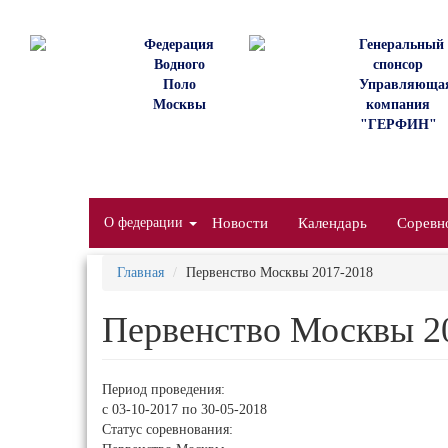
Перейти
к
Федерация
Генеральный
основному
Водного
спонсор
содержанию
Поло
Управляюща
Москвы
компания
"ГЕРФИН"
О федерации
Новости
Календарь
Соревн
Главная
Первенство Москвы 2017-2018
Первенство Москвы 2
Период проведения:
с
03-10-2017
по
30-05-2018
Статус соревнования: