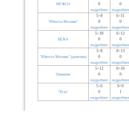
МГФСО
0
0
подробнее
подробне
5÷8
6÷11
"Юность Москвы"
0
0
подробнее
подробне
5÷18
6÷12
ЦСКА
0
0
подробнее
подробне
3÷8
8÷13
"Юность Москвы" (девочки)
0
0
подробнее
подробне
5÷12
0÷16
Олимпия
0
0
подробнее
подробне
5÷6
9÷9
"Руза"
0
1
подробнее
подробне