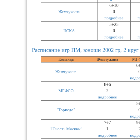
6÷10
Жемчужина
0
подробнее
п
5÷25
ЦСКА
0
подробнее
п
Расписание игр ПМ, юноши 2002 гр, 2 круг
Команда
Жемчужина
МГ
6
Жемчужина
подр
8÷6
МГФСО
2
подробнее
5
"Торпедо"
подр
7÷7
9
"Юность Москвы"
1
подробнее
подр