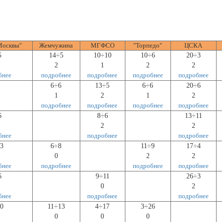
Москвы"
Жемчужина
МГФСО
"Торпедо"
ЦСКА
5
14÷5
10÷10
10÷6
20÷3
2
1
2
2
бнее
подробнее
подробнее
подробнее
подробнее
6÷6
13÷5
6÷6
20÷6
1
2
1
2
подробнее
подробнее
подробнее
подробнее
6
8÷6
13÷11
2
2
бнее
подробнее
подробнее
3
6÷8
11÷9
17÷4
0
2
2
бнее
подробнее
подробнее
подробнее
6
9÷11
26÷3
0
2
бнее
подробнее
подробнее
0
11÷13
4÷17
3÷26
0
0
0