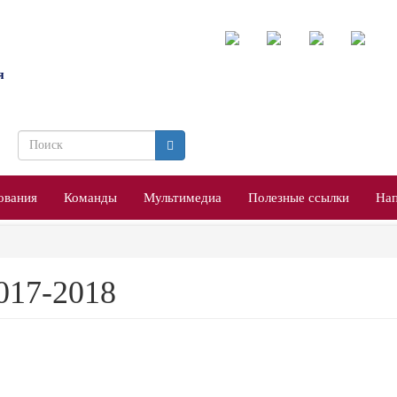
я
Форма
поиска
Поиск
ования
Команды
Мультимедиа
Полезные ссылки
Нап
017-2018