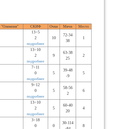
"Олимпия"
СКИФ
Очки
Мячи
Место
13÷5
72-34
2
10
1
38
подробнее
13÷10
63-38
2
9
2
25
подробнее
7÷11
39-48
0
5
5
-9
подробнее
9÷12
58-56
0
5
6
2
подробнее
13÷10
60-40
2
5
4
20
подробнее
3÷18
30-114
0
0
8
-84