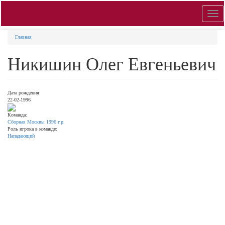
Toggl
navig
Главная
Никишин Олег Евгеньевич
Дата рождения:
22-02-1996
Команда:
Сборная Москвы 1996 г.р.
Роль игрока в команде:
Нападающий