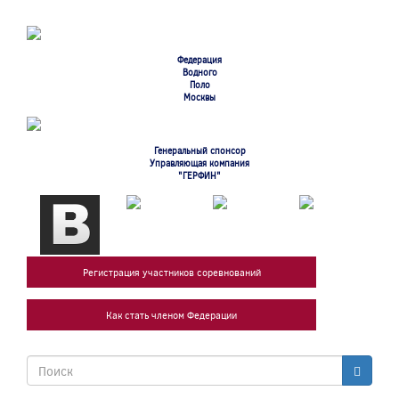
Перейти
к
основному
содержанию
Федерация
Водного
Поло
Москвы
Генеральный спонсор
Управляющая компания
"ГЕРФИН"
Регистрация участников соревнований
Как стать членом Федерации
Форма
поиска
Поиск