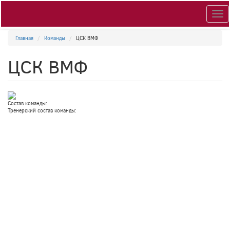
Togg
navig
Главная
Команды
ЦСК ВМФ
ЦСК ВМФ
Состав команды:
Тренерский состав команды: