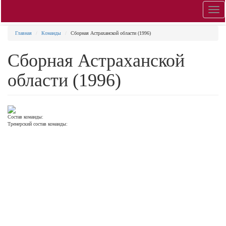
Toggl
navig
Главная
Команды
Сборная Астраханской области (1996)
Сборная Астраханской
области (1996)
Состав команды:
Тренерский состав команды: