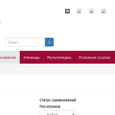
я
Форма
поиска
Поиск
внования
Команды
Мультимедиа
Полезные ссылки
Статус соревнований
Пол игроков