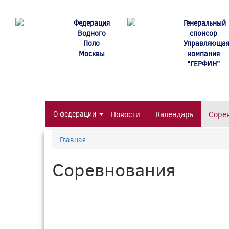
Перейти
к
Федерация
Генеральный
основному
Водного
спонсор
содержанию
Поло
Управляюща
Москвы
компания
"ГЕРФИН"
О федерации
Новости
Календарь
Соре
Главная
Соревнования