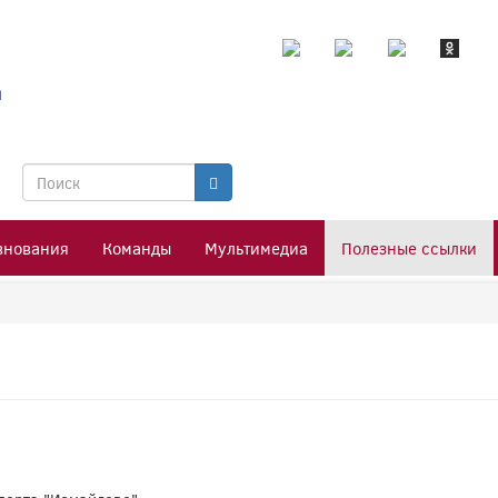
я
Форма
поиска
Поиск
внования
Команды
Мультимедиа
Полезные ссылки