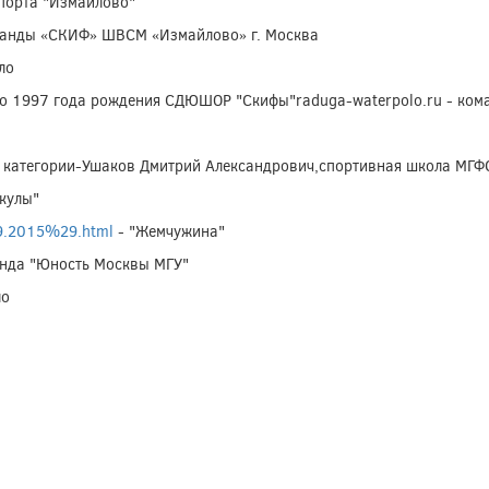
порта "Измайлово"
манды «СКИФ» ШВСМ «Измайлово» г. Москва
ло
о 1997 года рождения СДЮШОР "Скифы"raduga-waterpolo.ru - кома
 категории-Ушаков Дмитрий Александрович,спортивная школа МГФ
кулы"
09.2015%29.html
- "Жемчужина"
анда "Юность Москвы МГУ"
ло