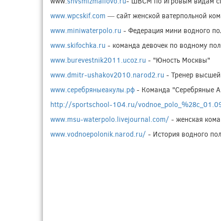
www.
shvsmizmailovo.ru
- ШВСМ по игровым видам с
www.wpcskif.com
— сайт женской ватерпольной ко
www.miniwaterpolo.ru
- Федерация мини водного по
www.skifochka.ru
- команда девочек по водному пол
www.burevestnik2011.ucoz.ru
- "Юность Москвы"
www.dmitr-ushakov2010.narod2.ru
- Тренер высшей
www.серебряныеакулы.рф
- Команда "Серебряные А
http://sportschool-104.ru/vodnoe_polo_%28c_01.
www.msu-waterpolo.livejournal.com/
- женская ком
www.vodnoepolonik.narod.ru/
- История водного по