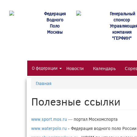
Перейти
к
Федерация
Генеральный
основному
Водного
спонсор
содержанию
Поло
Управляюща
Москвы
компания
"ГЕРФИН"
О федерации
Новости
Календарь
Соре
Главная
Полезные ссылки
www.sport.mos.ru
— портал Москомспорта
www.waterpolo.ru
- Федерация водного поло России