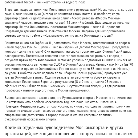
собственный бассейн, не имеет отделения водного поло.
В-третьих, кадровая политика. Постоянная смена руководителей Москомспорта, которые
даже Олимпийский цикл (4 года) не занимают своих постов. И наоборот, когда
директор одной их центральных школ олимпийского резерва «Юность Москвы»,
уважаемый человек, недавно отметил свой 75-летний юбилей. Дело дошло до того, что
директор Центра Олимпийской подготовки Москомспорта, Климов Д., проводит
Спартакиады для чиновников Правительства Москвы. Недавно для них организовал
соревнования по гребле в «Крылатском», он что их на Олимпиаду готовит?
Понимают ли это г-н Горбенко Н., заместитель Мэра Москвы, ответственный за спорт в
нашем городе? Или г-н Щитов К., вновь избранный депутат Мосгордумы, Председатель
комиссии думы по спорту? Они находятся на своих постах не один Олимпийский цикл,
распоряжаясь бюджетными деньгами налогоплательщиков для развития спорта, а
результат прямо противоположный. В Москве уровень подготовки в СШОР снизился от
участия московских выпускников СШОР в Олимпийских играх, Чемпионатах Мира (из 70
чемпионов и призеров Олимпийских Игр по водному поло 53 спортсмена из Москвы)
до уровня любительского водного поло. Сборная России (мужчины) пропускает уже
третьи Олимпийские игры. Судя по результатам выступления сборных страны в
юношеских Первенствах Европы с результатами (8 и 9 место), где из 26 игроков
сборных России было только 5 москвичей, неутешительная тенденция для развития
профессионального водного поло в Москве продолжается.
Вывод напрашивается только один, что Руководители спорта в Москве не понимают или
не хотят понимать проблем московского водного поло. Может г-н Власенко А.,
Президент Федерации водного поло России, понимает, что одна из главных причин не
попадания в число стран –лидеров водного поло, является отсутствие водного поло как
спорта высших достижений в городе Москве и что это следствие политики
руководителей московского спорта.
Критика отдельных руководителей Москомспорта и других
организаций, имеющих отношение к спорту, никак не касается