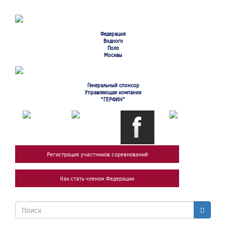
Перейти
к
основному
содержанию
Федерация
Водного
Поло
Москвы
Генеральный спонсор
Управляющая компания
"ГЕРФИН"
Регистрация участников соревнований
Как стать членом Федерации
Форма
поиска
Поиск