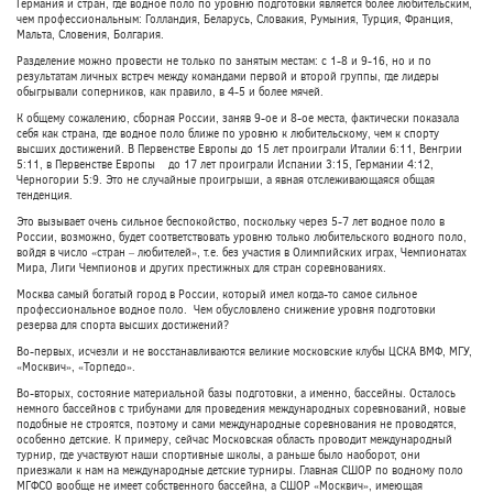
Германия и стран, где водное поло по уровню подготовки является более любительским,
чем профессиональным: Голландия, Беларусь, Словакия, Румыния, Турция, Франция,
Мальта, Словения, Болгария.
Разделение можно провести не только по занятым местам: с 1-8 и 9-16, но и по
результатам личных встреч между командами первой и второй группы, где лидеры
обыгрывали соперников, как правило, в 4-5 и более мячей.
К общему сожалению, сборная России, заняв 9-ое и 8-ое места, фактически показала
себя как страна, где водное поло ближе по уровню к любительскому, чем к спорту
высших достижений. В Первенстве Европы до 15 лет проиграли Италии 6:11, Венгрии
5:11, в Первенстве Европы до 17 лет проиграли Испании 3:15, Германии 4:12,
Черногории 5:9. Это не случайные проигрыши, а явная отслеживающаяся общая
тенденция.
Это вызывает очень сильное беспокойство, поскольку через 5-7 лет водное поло в
России, возможно, будет соответствовать уровню только любительского водного поло,
войдя в число «стран – любителей», т.е. без участия в Олимпийских играх, Чемпионатах
Мира, Лиги Чемпионов и других престижных для стран соревнованиях.
Москва самый богатый город в России, который имел когда-то самое сильное
профессиональное водное поло. Чем обусловлено снижение уровня подготовки
резерва для спорта высших достижений?
Во-первых, исчезли и не восстанавливаются великие московские клубы ЦСКА ВМФ, МГУ,
«Москвич», «Торпедо».
Во-вторых, состояние материальной базы подготовки, а именно, бассейны. Осталось
немного бассейнов с трибунами для проведения международных соревнований, новые
подобные не строятся, поэтому и сами международные соревнования не проводятся,
особенно детские. К примеру, сейчас Московская область проводит международный
турнир, где участвуют наши спортивные школы, а раньше было наоборот, они
приезжали к нам на международные детские турниры. Главная СШОР по водному поло
МГФСО вообще не имеет собственного бассейна, а СШОР «Москвич», имеющая