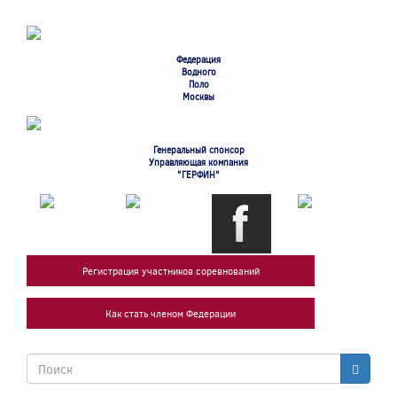
Перейти
к
основному
содержанию
Федерация
Водного
Поло
Москвы
Генеральный спонсор
Управляющая компания
"ГЕРФИН"
Регистрация участников соревнований
Как стать членом Федерации
Форма
поиска
Поиск