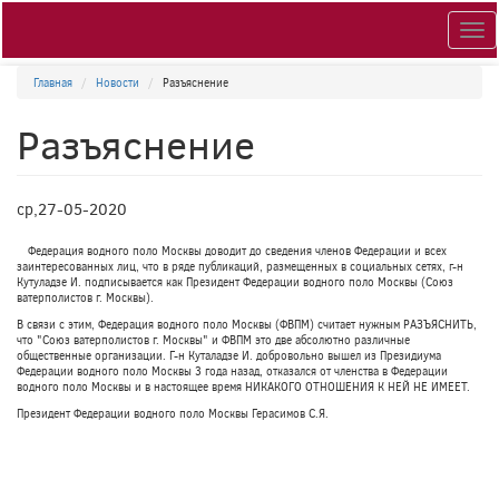
Togg
navig
Главная
Новости
Разъяснение
Разъяснение
ср,27-05-2020
Федерация водного поло Москвы доводит до сведения членов Федерации и всех
заинтересованных лиц, что в ряде публикаций, размещенных в социальных сетях, г-н
Кутуладзе И. подписывается как Президент Федерации водного поло Москвы (Союз
ватерполистов г. Москвы).
В связи с этим, Федерация водного поло Москвы (ФВПМ) считает нужным РАЗЪЯСНИТЬ,
что "Союз ватерполистов г. Москвы" и ФВПМ это две абсолютно различные
общественные организации. Г-н Куталадзе И. добровольно вышел из Президиума
Федерации водного поло Москвы 3 года назад, отказался от членства в Федерации
водного поло Москвы и в настоящее время НИКАКОГО ОТНОШЕНИЯ К НЕЙ НЕ ИМЕЕТ.
Президент Федерации водного поло Москвы Герасимов С.Я.